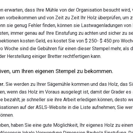
n erwarten, dass Ihre Mühle von der Organisation besucht wird, 
en vorbeikommen und von Zeit zu Zeit Ihr Holz überprüfen, um z
Wenn sie genug Fehler finden, können sie Lastwagenladungen von 
sten, immer genau auf Ihre Einstufung zu achten und sicher zu sei
spektionen kosten Geld, es kostet Sie von $ 250- $ 450 pro Woch
o Woche sind die Gebühren für einen dieser Stempel mehr, als d
r Herstellung einiger Bretter rechtfertigen kann.
ativen, um Ihren eigenen Stempel zu bekommen.
r.
Sie werden zu Ihrer Sägemühle kommen und das Holz, das Sie
ten, wenn das Holz im Voraus ausgelegt ist, damit der Grader es 
bezahlt, je schneller sie ihre Arbeit erledigen können, desto we
sationen auf der ASLS-Website in die Liste aufnehmen; Sie wer
können.
ben, haben Sie eine gute Möglichkeit, Ihr eigenes Holz zu eine
 Wisconsin lokale Verwendung Dimension Bauholz Einstufung. D