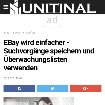
ad
Ebay
Besser einkaufen
EBay wird einfacher -
Suchvorgänge speichern und
Überwachungslisten
verwenden
by Aron Hsiao