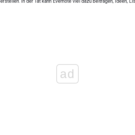
rstellen. In der Tat kann Evernote viel dazu beitragen, Ideen, L
ad