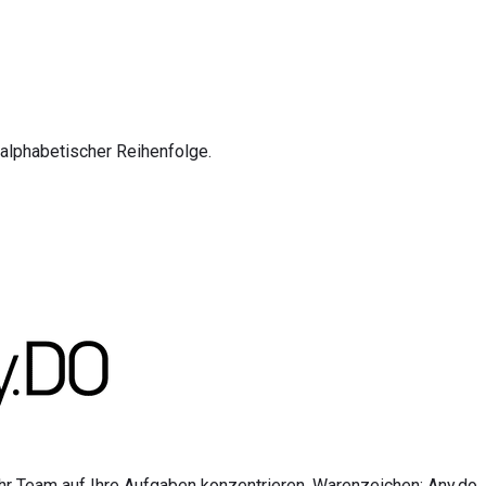
 alphabetischer Reihenfolge.
hr Team auf Ihre Aufgaben konzentrieren. Warenzeichen: Any.do