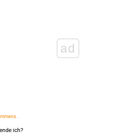
ad
kommens
.
ende ich?