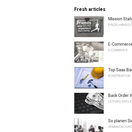
Fresh articles
Mission Sta
EINZELHANDELS
E-Commerce-R
E-COMMERCE
Top Saas Ba
KONSTRUKTION
Back Order 
LEITUNG DER LI
So planen Si
VERANSTALTUN