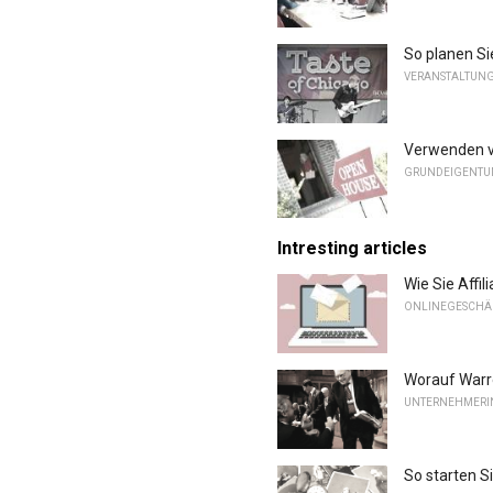
So planen Si
VERANSTALTUN
Verwenden v
GRUNDEIGENT
Intresting articles
Wie Sie Affi
ONLINEGESCHÄ
Worauf Warre
UNTERNEHMERI
So starten 