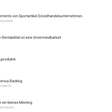
tements von Sportartikel-Einzelhandelsunternehmen
INDUSTRIE
entabilität ist eine Unvermeidbarkeit
uprodukte
Versus Backlog
EFERKETTE
e ein kleines Meeting
GSPLANUNG