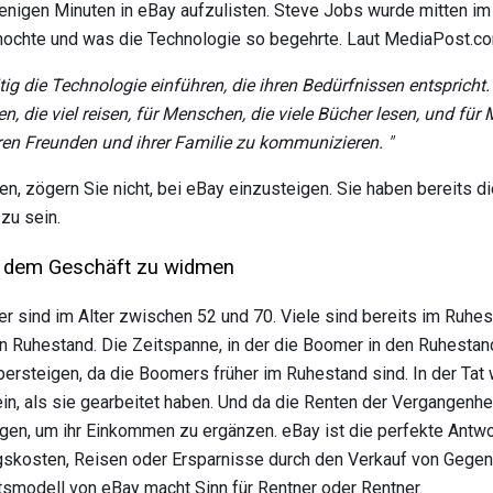
wenigen Minuten in eBay aufzulisten. Steve Jobs wurde mitten 
ochte und was die Technologie so begehrte. Laut MediaPost.c
ig die Technologie einführen, die ihren Bedürfnissen entspricht.
, die viel reisen, für Menschen, die viele Bücher lesen, und für
ren Freunden und ihrer Familie zu kommunizieren. "
en, zögern Sie nicht, bei eBay einzusteigen. Sie haben bereits d
zu sein.
 dem Geschäft zu widmen
r sind im Alter zwischen 52 und 70. Viele sind bereits im Ruhes
n Ruhestand. Die Zeitspanne, in der die Boomer in den Ruhestan
übersteigen, da die Boomers früher im Ruhestand sind. In der Ta
n, als sie gearbeitet haben. Und da die Renten der Vergangenhe
en, um ihr Einkommen zu ergänzen. eBay ist die perfekte Antwo
gskosten, Reisen oder Ersparnisse durch den Verkauf von Gegens
modell von eBay macht Sinn für Rentner oder Rentner.