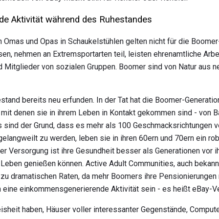
de Aktivität während des Ruhestandes
 Omas und Opas in Schaukelstühlen gelten nicht für die Boomer-
sen, nehmen an Extremsportarten teil, leisten ehrenamtliche Arbe
nd Mitglieder von sozialen Gruppen. Boomer sind von Natur aus n
and bereits neu erfunden. In der Tat hat die Boomer-Generatio
t, mit denen sie in ihrem Leben in Kontakt gekommen sind - von 
s sind der Grund, dass es mehr als 100 Geschmacksrichtungen v
 gelangweilt zu werden, leben sie in ihren 60ern und 70ern ein r
her Versorgung ist ihre Gesundheit besser als Generationen vor ih
s Leben genießen können. Active Adult Communities, auch bekann
n zu dramatischen Raten, da mehr Boomers ihre Pensionierungen 
 eine einkommensgenerierende Aktivität sein - es heißt eBay-Ve
eisheit haben, Häuser voller interessanter Gegenstände, Comput