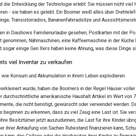
d die Entwicklung der Technologie erlebt. Sie müssen nicht vie
zieren - sie haben es gelebt. Ein Boomer weiß alles über Drehtel
nge, Transistorradios, Bananenfahrradsitze und Aussichtsmeiste
n in Diashows Familienurlaube gesehen, Postkarten mit der Post
ht genommen, Nähmaschinen, eine Kaffeemaschine in der Küche 
d sogar einige Gen Xers haben keine Ahnung, was diese Dinge si
s viel Inventar zu verkaufen
wie Konsum und Akkumulation in ihrem Leben explodieren.
rkleinert wurde, haben die Boomers in der Regel Häuser voller A
er durchschnittliche amerikanische Haushalt Artikel im Wert von 7
mente, die nicht benötigt, gewünscht oder verwendet werden. Das
 beginnen zu erkennen, dass zu viel Zeug eine Last ist. Sie ver
ihre Besitztümer jetzt auszudünnen, die Last für ihre Kinder übr
ger ihrer Anhäufung von Sachen Ruhestand finanzieren kann, Schu
n kann, das College oder die Hochzeiten ihrer Kinder zu finanzie