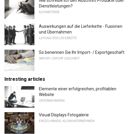
Wie schreibe ich den Abschnitt Produkte oder
Dienstleistungen?
KLEINBETRIEB
Auswirkungen auf die Lieferkette - Fusionen
und Übernahmen
LEITUNG DER LIEFERKETTE
So benennen Sie Ihr Import- / Exportgeschäft
IMPORT / EXPORT GESCHÄFT
Intresting articles
Elemente einer erfolgreichen, profitablen
Website
UNTERNEHMERIN
Visual Displays Fotogalerie
EINZELHANDEL KLEINUNTERNEHMEN