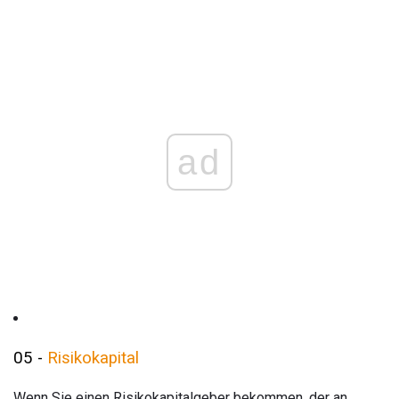
ad
05 -
Risikokapital
Wenn Sie einen Risikokapitalgeber bekommen, der an