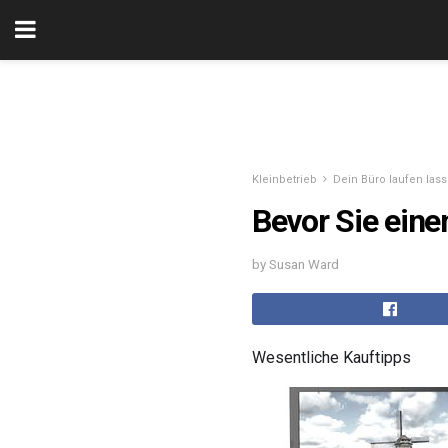
Kleinbetrieb
Dein Büro laufen las
Bevor Sie ein
by Susan Ward
Wesentliche Kauftipps