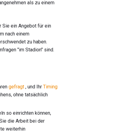
m angenehmen als zu einem
r Sie ein Angebot für ein
 um nach einem
erschwendet zu haben.
fragen "im Stadion" sind.
aren
gefragt
, und Ihr
Timing
chens, ohne tatsächlich
ln so einrichten können,
e die Arbeit bei der
te weiterhin