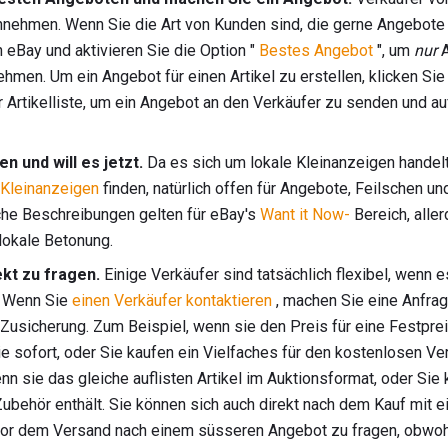
nnehmen. Wenn Sie die Art von Kunden sind, die gerne Angebot
 eBay und aktivieren Sie die Option "
Bestes Angebot
", um
nur
A
men. Um ein Angebot für einen Artikel zu erstellen, klicken Sie 
 Artikelliste, um ein Angebot an den Verkäufer zu senden und a
n und will es jetzt.
Da es sich um lokale Kleinanzeigen handelt,
Kleinanzeigen
finden, natürlich offen für Angebote, Feilschen 
iche Beschreibungen gelten für eBay's
Want it Now-
Bereich, alle
 lokale Betonung.
kt zu fragen.
Einige Verkäufer sind tatsächlich flexibel, wenn 
. Wenn Sie
einen Verkäufer kontaktieren
, machen Sie eine Anfra
Zusicherung. Zum Beispiel, wenn sie den Preis für eine Festprei
ie sofort, oder Sie kaufen ein Vielfaches für den kostenlosen Ve
n sie das gleiche auflisten Artikel im Auktionsformat, oder Sie 
, Zubehör enthält. Sie können sich auch direkt nach dem Kauf mit 
or dem Versand nach einem süsseren Angebot zu fragen, obwohl S