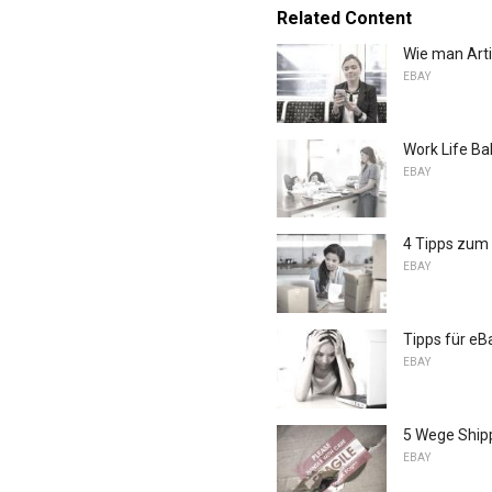
Related Content
Wie man Artik
EBAY
Work Life Ba
EBAY
4 Tipps zum 
EBAY
Tipps für eB
EBAY
5 Wege Shipp
EBAY