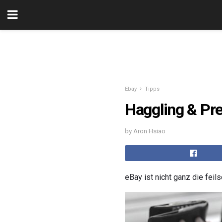
Ebay
Tipps
Haggling & Pre
by Aron Hsiao
eBay ist nicht ganz die feil