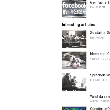
6 einfache T
HAUSARBEIT
Intresting articles
So starten S
RESTAURANT
Ideen zum Ge
VERANSTALTUN
Sprechen Sie
KLEINBETRIEB
Willst du ein
WIRTSCHAFTSREC
Günstigste 