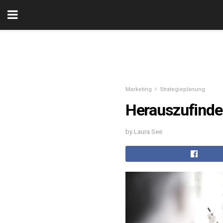
Marketing
Strategieplanung
Herauszufinden
by Laura See