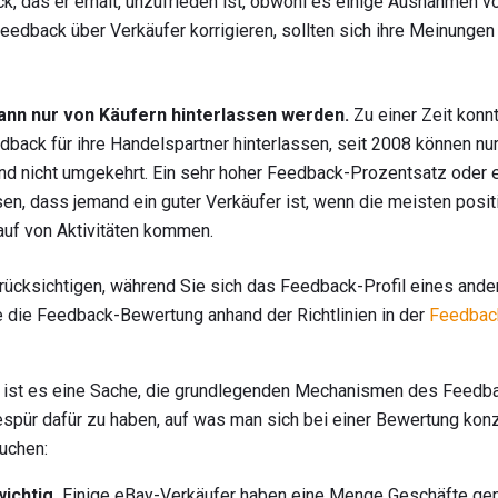
 das er erhält, unzufrieden ist, obwohl es einige Ausnahmen vo
edback über Verkäufer korrigieren, sollten sich ihre Meinungen
nn nur von Käufern hinterlassen werden.
Zu einer Zeit konn
back für ihre Handelspartner hinterlassen, seit 2008 können nu
und nicht umgekehrt. Ein sehr hoher Feedback-Prozentsatz oder
isen, dass jemand ein guter Verkäufer ist, wenn die meisten po
auf von Aktivitäten kommen.
ücksichtigen, während Sie sich das Feedback-Profil eines ande
e die Feedback-Bewertung anhand der Richtlinien in der
Feedbac
, ist es eine Sache, die grundlegenden Mechanismen des Feedba
espür dafür zu haben, auf was man sich bei einer Bewertung konze
uchen:
ichtig.
Einige eBay-Verkäufer haben eine Menge Geschäfte gem