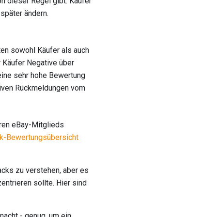
n dieser Regel gibt. Käufer
 später ändern.
ten sowohl Käufer als auch
r Käufer Negative über
 eine sehr hohe Bewertung
sitiven Rückmeldungen vom
ren eBay-Mitglieds
k-Bewertungsübersicht
cks zu verstehen, aber es
ntrieren sollte. Hier sind
acht - genug, um ein