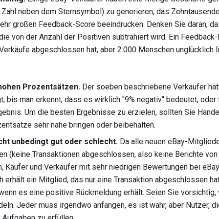
 Zahl neben dem Sternsymbol) zu generieren, das Zehntausende
sehr großen Feedback-Score beeindrucken. Denken Sie daran, das
 die von der Anzahl der Positiven subtrahiert wird. Ein Feedbac
 Verkäufe abgeschlossen hat, aber 2.000 Menschen unglücklich l
 hohen Prozentsätzen.
Der soeben beschriebene Verkäufer hätt
t, bis man erkennt, dass es wirklich "9% negativ" bedeutet, oder
gebnis. Um die besten Ergebnisse zu erzielen, sollten Sie Hande
entsätze sehr nahe bringen oder beibehalten.
cht unbedingt gut oder schlecht.
Da alle neuen eBay-Mitglied
nen (keine Transaktionen abgeschlossen, also keine Berichte von
h, Käufer und Verkäufer mit sehr niedrigen Bewertungen bei eBa
h erhält ein Mitglied, das nur eine Transaktion abgeschlossen ha
enn es eine positive Rückmeldung erhält. Seien Sie vorsichtig, 
eln. Jeder muss irgendwo anfangen, es ist wahr, aber Nutzer, di
e Aufgaben zu erfüllen.