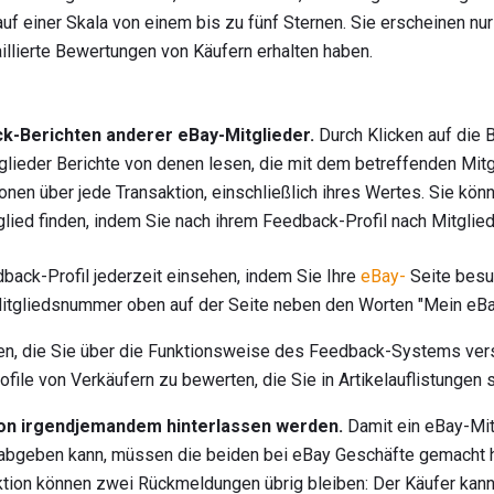
f einer Skala von einem bis zu fünf Sternen. Sie erscheinen nur 
illierte Bewertungen von Käufern erhalten haben.
ck-Berichten anderer eBay-Mitglieder.
Durch Klicken auf die 
lieder Berichte von denen lesen, die mit dem betreffenden Mitg
en über jede Transaktion, einschließlich ihres Wertes. Sie könn
lied finden, indem Sie nach ihrem Feedback-Profil nach Mitglie
back-Profil jederzeit einsehen, indem Sie Ihre
eBay-
Seite besu
itgliedsnummer oben auf der Seite neben den Worten "Mein eBay
gen, die Sie über die Funktionsweise des Feedback-Systems vers
file von Verkäufern zu bewerten, die Sie in Artikelauflistungen 
on irgendjemandem hinterlassen werden.
Damit ein eBay-Mit
abgeben kann, müssen die beiden bei eBay Geschäfte gemacht h
ion können zwei Rückmeldungen übrig bleiben: Der Käufer kann