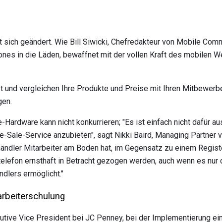
t sich geändert. Wie Bill Siwicki, Chefredakteur von Mobile Co
nes in die Läden, bewaffnet mit der vollen Kraft des mobilen We
t und vergleichen Ihre Produkte und Preise mit Ihren Mitbewerb
gen.
Hardware kann nicht konkurrieren; "Es ist einfach nicht dafür au
re-Sale-Service anzubieten", sagt Nikki Baird, Managing Partner
händler Mitarbeiter am Boden hat, im Gegensatz zu einem Regist
ltelefon ernsthaft in Betracht gezogen werden, auch wenn es nu
lers ermöglicht."
tarbeiterschulung
utive Vice President bei JC Penney, bei der Implementierung ei