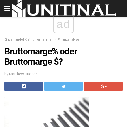
ad
Einzelhandel Kleinunternehmen
Finanzanalyse
Bruttomarge% oder
Bruttomarge $?
by Matthew Hudson