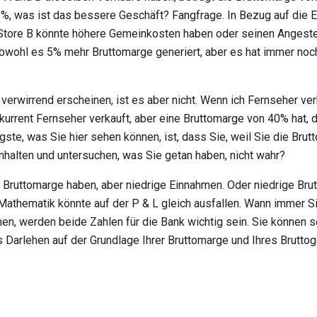
%, was ist das bessere Geschäft? Fangfrage. In Bezug auf die Eff
 Store B könnte höhere Gemeinkosten haben oder seinen Angestel
obwohl es 5% mehr Bruttomarge generiert, aber es hat immer noc
l verwirrend erscheinen, ist es aber nicht. Wenn ich Fernseher v
rrent Fernseher verkauft, aber eine Bruttomarge von 40% hat, d
ste, was Sie hier sehen können, ist, dass Sie, weil Sie die Bru
nhalten und untersuchen, was Sie getan haben, nicht wahr?
 Bruttomarge haben, aber niedrige Einnahmen. Oder niedrige Bru
Mathematik könnte auf der P & L gleich ausfallen. Wann immer Sie
hen, werden beide Zahlen für die Bank wichtig sein. Sie können s
as Darlehen auf der Grundlage Ihrer Bruttomarge und Ihres Brutt