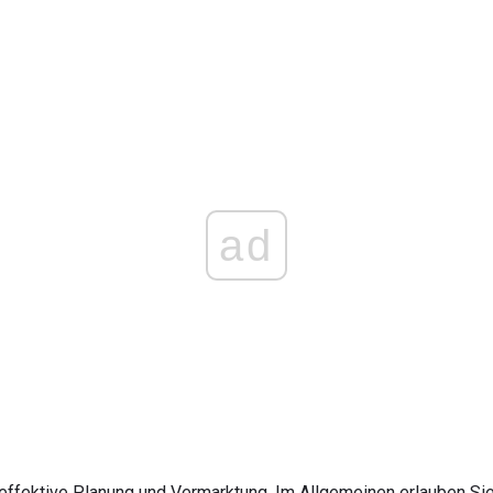
ad
e effektive Planung und Vermarktung. Im Allgemeinen erlauben S