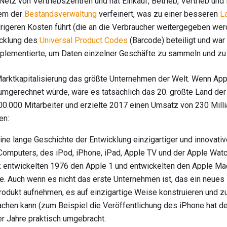
 Netz von Vertriebszentren und hat Einkauf, Betrieb, Vertrieb und
tem der
Bestandsverwaltung
verfeinert, was zu einer besseren
L
rigeren Kosten führt (die an die Verbraucher weitergegeben wer
icklung des
Universal Product Codes
(Barcode) beteiligt und war
lementierte, um Daten einzelner Geschäfte zu sammeln und zu 
 Marktkapitalisierung das größte Unternehmen der Welt. Wenn Ap
 umgerechnet würde, wäre es tatsächlich das 20. größte Land de
00.000 Mitarbeiter und erzielte 2017 einen Umsatz von 230 Milli
en:
ine lange Geschichte der Entwicklung einzigartiger und innovati
Computers, des iPod, iPhone, iPad, Apple TV und der Apple Wat
 entwickelten 1976 den Apple 1 und entwickelten den Apple Ma
e. Auch wenn es nicht das erste Unternehmen ist, das ein neues 
Produkt aufnehmen, es auf einzigartige Weise konstruieren und 
chen kann (zum Beispiel die Veröffentlichung des iPhone hat de
er Jahre praktisch umgebracht.