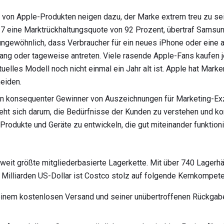
von Apple-Produkten neigen dazu, der Marke extrem treu zu sei
7 eine Marktrückhaltungsquote von 92 Prozent, übertraf Samsun
 ungewöhnlich, dass Verbraucher für ein neues iPhone oder eine 
ang oder tageweise antreten. Viele rasende Apple-Fans kaufen
uelles Modell noch nicht einmal ein Jahr alt ist. Apple hat Marke
eiden.
ein konsequenter Gewinner von Auszeichnungen für Marketing-Exz
ht sich darum, die Bedürfnisse der Kunden zu verstehen und kon
ve Produkte und Geräte zu entwickeln, die gut miteinander funkti
tweit größte mitgliederbasierte Lagerkette. Mit über 740 Lager
Milliarden US-Dollar ist Costco stolz auf folgende Kernkompet
einem kostenlosen Versand und seiner unübertroffenen Rückgabe