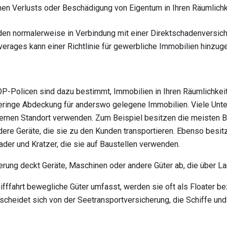
en Verlusts oder Beschädigung von Eigentum in Ihren Räumlichk
n normalerweise in Verbindung mit einer Direktschadenversich
erages kann einer Richtlinie für gewerbliche Immobilien hinzug
-Policen sind dazu bestimmt, Immobilien in Ihren Räumlichkei
e geringe Abdeckung für anderswo gelegene Immobilien. Viele Un
ternen Standort verwenden. Zum Beispiel besitzen die meisten 
ere Geräte, die sie zu den Kunden transportieren. Ebenso besit
ader und Kratzer, die sie auf Baustellen verwenden.
erung deckt Geräte, Maschinen oder andere Güter ab, die über La
ifffahrt bewegliche Güter umfasst, werden sie oft als Floater be
scheidet sich von der Seetransportversicherung, die Schiffe und