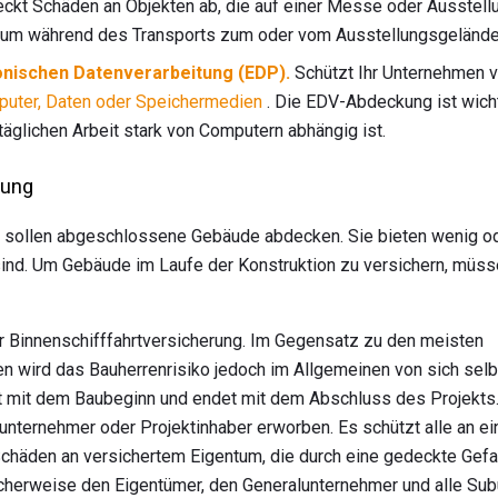
ckt Schäden an Objekten ab, die auf einer Messe oder Ausstellu
tum während des Transports zum oder vom Ausstellungsgelände
nischen Datenverarbeitung (EDP).
Schützt Ihr Unternehmen v
uter, Daten oder Speichermedien
. Die EDV-Abdeckung ist wich
täglichen Arbeit stark von Computern abhängig ist.
rung
 sollen abgeschlossene Gebäude abdecken. Sie bieten wenig o
sind. Um Gebäude im Laufe der Konstruktion zu versichern, müss
der Binnenschifffahrtversicherung. Im Gegensatz zu den meisten
 wird das Bauherrenrisiko jedoch im Allgemeinen von sich selb
nt mit dem Baubeginn und endet mit dem Abschluss des Projekts.
ternehmer oder Projektinhaber erworben. Es schützt alle an ein
chäden an versichertem Eigentum, die durch eine gedeckte Gefa
scherweise den Eigentümer, den Generalunternehmer und alle Sub