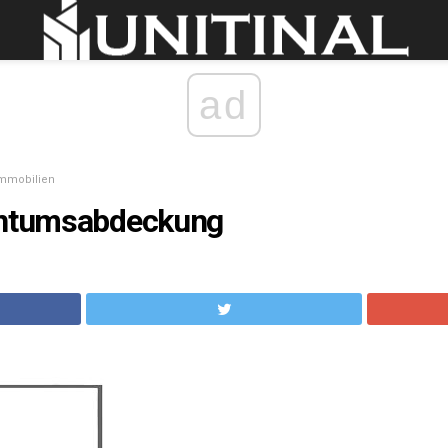
ad
mmobilien
entumsabdeckung