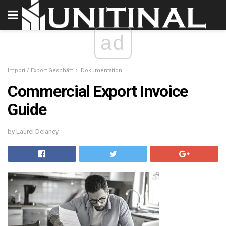
ad
Import / Export Geschäft
Dokumentation
Commercial Export Invoice
Guide
by Laurel Delaney