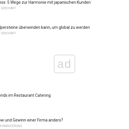
ess: 5 Wege zur Harmonie mit japanischen Kunden
T GESCHÄFT
persteine ​​überwinden kann, um global zu werden
T GESCHÄFT
ad
ends im Restaurant Catering
ow und Gewinn einer Firma anders?
FINANZIERUNG