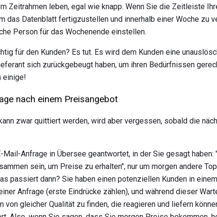
hrem Zeitrahmen leben, egal wie knapp. Wenn Sie die Zeitleiste I
m das Datenblatt fertigzustellen und innerhalb einer Woche zu v
iche Person für das Wochenende einstellen.
chtig für den Kunden? Es tut. Es wird dem Kunden eine unauslösc
Lieferant sich zurückgebeugt haben, um ihren Bedürfnissen gerec
 einige!
rage nach einem Preisangebot
kann zwar quittiert werden, wird aber vergessen, sobald die näc
E-Mail-Anfrage in Übersee geantwortet, in der Sie gesagt haben: 
sammen sein, um Preise zu erhalten", nur um morgen andere Top-
s passiert dann? Sie haben einen potenziellen Kunden in einem
einer Anfrage (erste Eindrücke zählen), und während dieser Warte
 von gleicher Qualität zu finden, die reagieren und liefern können
iert. Also, wenn Sie sagen, dass Sie morgen Preise bekommen, h