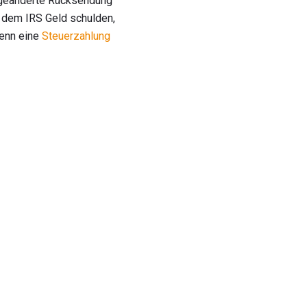
e geänderte Rücksendung
e dem IRS Geld schulden,
wenn eine
Steuerzahlung