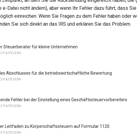
m Zeitpunkt, an dem Sie die Rücksendung eingereicht haben, di
 e-Datei nicht ändern), aber wenn Ihr Fehler dazu führt, dass Si
 möglich einreichen. Wenn Sie Fragen zu dem Fehler haben oder 
den Sie sich direkt an das IRS und erklären Sie das Problem.
er Steuerberater für kleine Unternehmen
HT & STEUERN
s Abschlusses für die betriebswirtschaftliche Bewertung
HT & STEUERN
ende Fehler bei der Einstellung eines Geschäftssteuervorbereiters
HT & STEUERN
er Leitfaden zu Körperschaftssteuern auf Formular 1120
HT & STEUERN