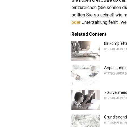
Sie haben drei Jahre ab de
einzureichen (Sie können die
sollten Sie so schnell wie
oder
Unterzahlung fehlt
,
wen
Related Content
Ihr komplett
WIRTSCHAFTSREC
Anpassung de
WIRTSCHAFTSREC
7 zu vermeid
WIRTSCHAFTSREC
Grundlegend
WIRTSCHAFTSREC