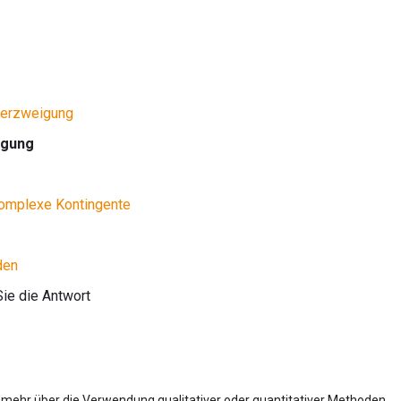
Verzweigung
igung
komplexe Kontingente
den
Sie die Antwort
 mehr über die Verwendung qualitativer oder quantitativer Methoden