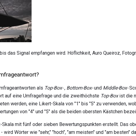
 bis das Signal empfangen wird. Höflichkeit, Auro Queiroz, Fotog
Umfrageantwort?
mfrageantworten als
Top-Box-
,
Bottom-Box-
und
Middle-Box-
Sco
ort auf eine Umfragefrage und die zweithöchste
Top-Box
ist die 
ten werden, eine Likert-Skala von "1" bis "5" zu verwenden, wobe
ertungen von "4" und "5" als die beiden obersten Kästchen bezei
t-Skala mit fünf oder sieben Bewertungspunkten erstellt. Das obe
wird Wörter wie "sehr," "hoch", "am meisten" und "am besten" dar