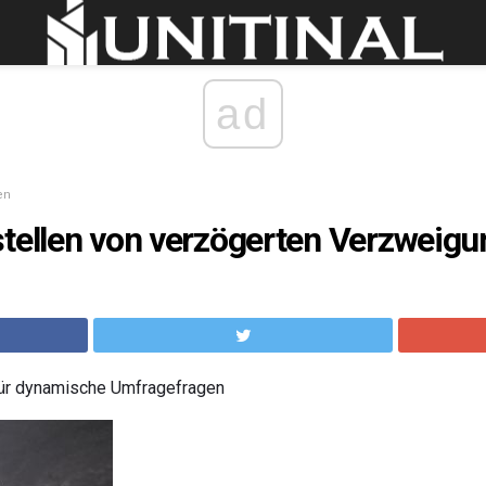
ad
en
stellen von verzögerten Verzweig
für dynamische Umfragefragen