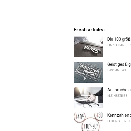
Fresh articles
Die 100 größ
EINZELHANDELS
Geistiges Ei
E-COMMERCE
Ansprüche au
KLEINBETRIEB
Kennzahlen z
LEITUNG DER LI