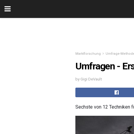
Marktforschung
Umfrage-Method
Umfragen - Er
by Gigi DeVault
Sechste von 12 Techniken 