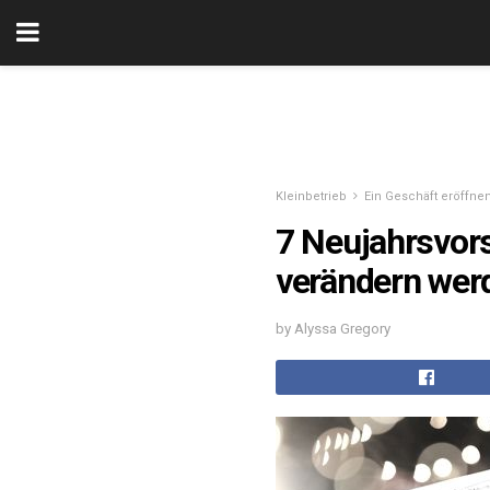
Kleinbetrieb
Ein Geschäft eröffne
7 Neujahrsvors
verändern wer
by Alyssa Gregory