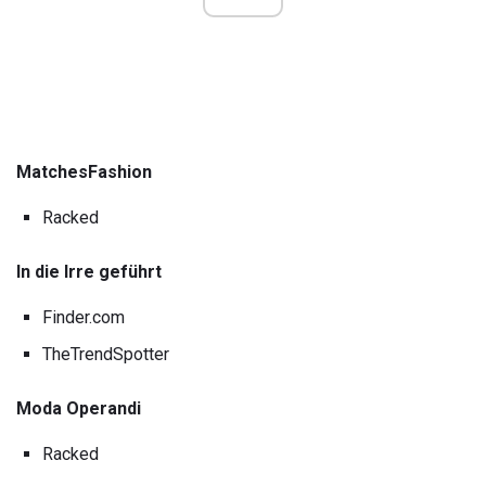
MatchesFashion
Racked
In die Irre geführt
Finder.com
TheTrendSpotter
Moda Operandi
Racked