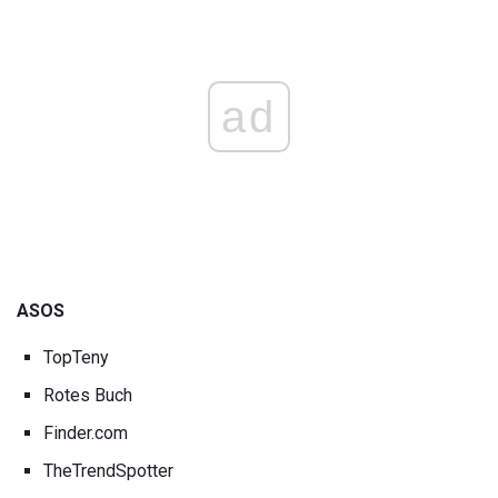
ad
ASOS
TopTeny
Rotes Buch
Finder.com
TheTrendSpotter