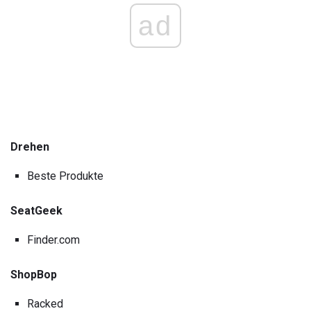
ad
Drehen
Beste Produkte
SeatGeek
Finder.com
ShopBop
Racked