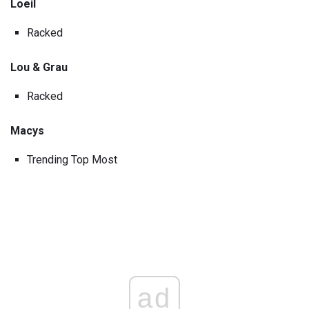
Loeil
Racked
Lou & Grau
Racked
Macys
Trending Top Most
ad