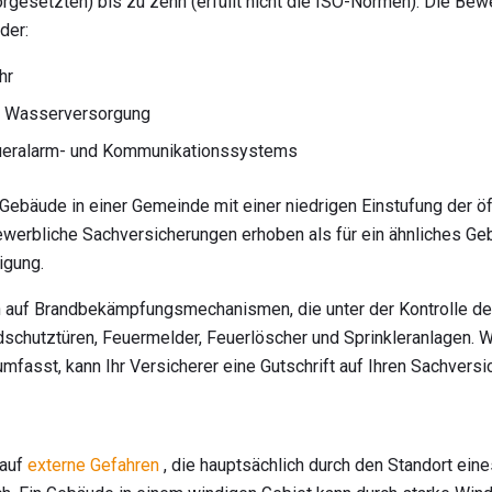
gesetzten) bis zu zehn (erfüllt nicht die ISO-Normen). Die Bew
der:
hr
r Wasserversorgung
ueralarm- und Kommunikationssystems
 Gebäude in einer Gemeinde mit einer niedrigen Einstufung der ö
ewerbliche Sachversicherungen erhoben als für ein ähnliches Ge
igung.
h auf Brandbekämpfungsmechanismen, die unter der Kontrolle 
dschutztüren, Feuermelder, Feuerlöscher und Sprinkleranlagen. 
mfasst, kann Ihr Versicherer eine Gutschrift auf Ihren Sachver
 auf
externe Gefahren
, die hauptsächlich durch den Standort ei