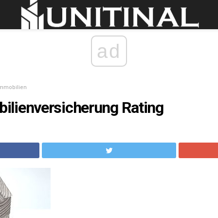
ad
mmobilien
lienversicherung Rating