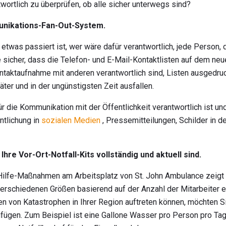
twortlich zu überprüfen, ob alle sicher unterwegs sind?
munikations-Fan-Out-System.
was passiert ist, wer wäre dafür verantwortlich, jede Person, di
e sicher, dass die Telefon- und E-Mail-Kontaktlisten auf dem ne
ontaktaufnahme mit anderen verantwortlich sind, Listen ausgedruc
ter und in der ungünstigsten Zeit ausfallen.
r die Kommunikation mit der Öffentlichkeit verantwortlich ist un
ntlichung in
sozialen Medien
, Pressemitteilungen, Schilder in 
 Ihre Vor-Ort-Notfall-Kits vollständig und aktuell sind.
-Hilfe-Maßnahmen am Arbeitsplatz von St. John Ambulance zeigt 
erschiedenen Größen basierend auf der Anzahl der Mitarbeiter 
en von Katastrophen in Ihrer Region auftreten können, möchten 
ufügen. Zum Beispiel ist eine Gallone Wasser pro Person pro Ta