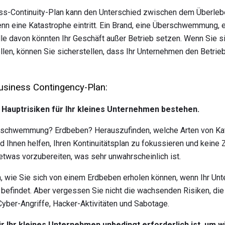
ess-Continuity-Plan kann den Unterschied zwischen dem Überl
 eine Katastrophe eintritt. Ein Brand, eine Überschwemmung, e
alle davon könnten Ihr Geschäft außer Betrieb setzen. Wenn Sie s
en, können Sie sicherstellen, dass Ihr Unternehmen den Betrieb
Business Contingency-Plan:
 Hauptrisiken für Ihr kleines Unternehmen bestehen.
erschwemmung? Erdbeben? Herauszufinden, welche Arten von Ka
d Ihnen helfen, Ihren Kontinuitätsplan zu fokussieren und keine 
twas vorzubereiten, was sehr unwahrscheinlich ist.
n, wie Sie sich von einem Erdbeben erholen können, wenn Ihr Un
 befindet. Aber vergessen Sie nicht die wachsenden Risiken, di
yber-Angriffe, Hacker-Aktivitäten und Sabotage.
ür Ihr kleines Unternehmen unbedingt erforderlich ist, um w