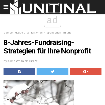
ad
Gemeinnützige Organisationen
Spendensammlung
8-Jahres-Fundraising-
Strategien für Ihre Nonprofit
by Karrie Wozniak, BidPal