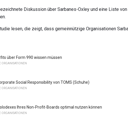
gezeichnete Diskussion über Sarbanes-Oxley und eine Liste von
en.
Studie lesen, die zeigt, dass gemeinnützige Organisationen Sar
fits über Form 990 wissen müssen
E ORGANISATIONEN
orporate Social Responsibility von TOMS (Schuhe)
E ORGANISATIONEN
Rolodexes Ihres Non-Profit-Boards optimal nutzen können
E ORGANISATIONEN