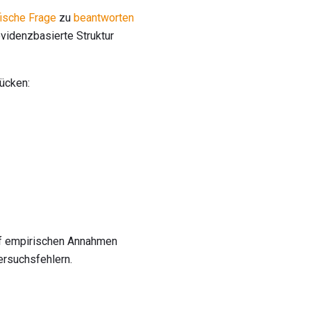
ische Frage
zu
beantworten
videnzbasierte Struktur
rücken:
auf empirischen Annahmen
ersuchsfehlern.