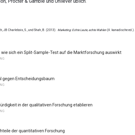
n, Procter & Gamble und Unilever üblich.
h, JB Charlebois, S., und Shah, B. (2013).
Marketing: Echte Leute, echte Wahlen
(4. kanadische ed.).
, wie sich ein Split-Sample-Test auf die Marktforschung auswirkt
UNG
hl gegen Entscheidungsbaum
UNG
rdigkeit in der qualitativen Forschung etablieren
UNG
hteile der quantitativen Forschung