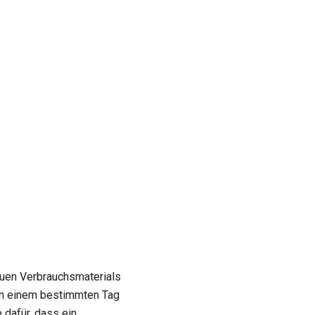
euen Verbrauchsmaterials
n einem bestimmten Tag
e dafür, dass ein