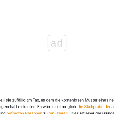
ad
eil sie zufällig am Tag, an dem die kostenlosen Muster eines n
geschäft einkaufen. Es wäre nicht möglich,
die Stichprobe der
a
rung
befragten Personen
zu
replizieren
. Dies ist einer der Gründ