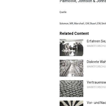
Palmolive, Johnson & Johnso
Quelle
Solomon, MR, Marshall, GW, Stuart, EW, Smit
Related Content
Erfahren Sie
MARKTFORSCH
Diskrete Wa
MARKTFORSCH
Vertrauenswü
MARKTFORSCH
Vor- und Nac