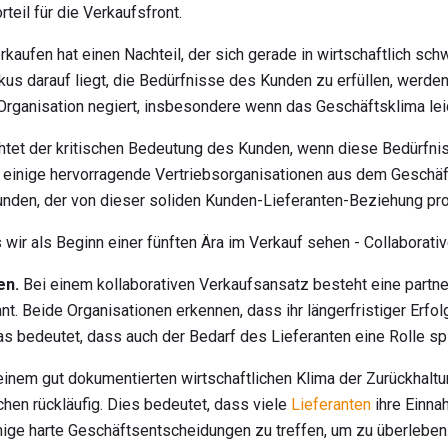
teil für die Verkaufsfront.
kaufen hat einen Nachteil, der sich gerade in wirtschaftlich sch
us darauf liegt, die Bedürfnisse des Kunden zu erfüllen, werden
Organisation negiert, insbesondere wenn das Geschäftsklima lei
tet der kritischen Bedeutung des Kunden, wenn diese Bedürfniss
 einige hervorragende Vertriebsorganisationen aus dem Geschäf
nden, der von dieser soliden Kunden-Lieferanten-Beziehung profi
wir als Beginn einer fünften Ära im Verkauf sehen - Collaborativ
en.
Bei einem kollaborativen Verkaufsansatz besteht eine partner
t. Beide Organisationen erkennen, dass ihr längerfristiger Erfo
as bedeutet, dass auch der Bedarf des Lieferanten eine Rolle spi
 einem gut dokumentierten wirtschaftlichen Klima der Zurückhalt
nchen rückläufig. Dies bedeutet, dass viele
Lieferanten
ihre Einna
ige harte Geschäftsentscheidungen zu treffen, um zu überleben