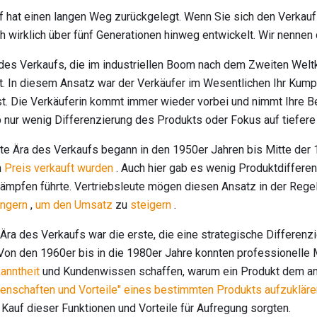
kauf hat einen langen Weg zurückgelegt. Wenn Sie sich den Verkau
h wirklich über fünf Generationen hinweg entwickelt. Wir nennen di
des Verkaufs, die im industriellen Boom nach dem Zweiten Weltk
t. In diesem Ansatz war der Verkäufer im Wesentlichen Ihr Kumpe
t. Die Verkäuferin kommt immer wieder vorbei und nimmt Ihre B
 nur wenig Differenzierung des Produkts oder Fokus auf tiefere
e Ära des Verkaufs begann in den 1950er Jahren bis Mitte der 
n
Preis verkauft wurden
. Auch hier gab es wenig Produktdifferen
ämpfen führte. Vertriebsleute mögen diesen Ansatz in der Regel
ingern
,
um den Umsatz
zu
steigern
.
Ära des Verkaufs war die erste, die eine strategische Differenz
Von den 1960er bis in die 1980er Jahre konnten professionelle M
anntheit
und Kundenwissen schaffen, warum ein Produkt dem and
igenschaften und Vorteile" eines bestimmten Produkts aufzukläre
 Kauf dieser Funktionen und Vorteile für Aufregung sorgten.