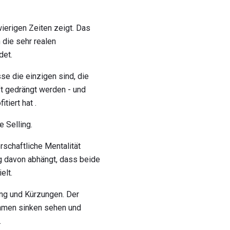
wierigen Zeiten zeigt. Das
 die sehr realen
det.
e die einzigen sind, die
t gedrängt werden - und
tiert hat .
e Selling.
schaftliche Mentalität
lg davon abhängt, dass beide
elt.
ung und Kürzungen. Der
hmen sinken sehen und
.